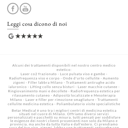
Leggi cosa dicono di noi
Alcuni dei trattamenti disponibili nel nostro
centro medico
estetico
:
Laser co2 frazionato
-
Luce pulsata viso e gambe
-
Radiofrequenza viso e corpo
-
Onde d'urto cellulite
-
Aumento
zigomi
-
Filler labbra Milano
-
Trattamenti antirughe acido
ialuronico
-
Lifting collo senza bisturi
-
Laser macchie cutanee
-
Ringiovanimento mani e decollete
-
Radiofrequenza estetica per
rilassamento cutaneo
-
Adiposità localizzate e Mesoterapia
Milano
-
Laser e filler per rimozione smagliature
-
Trattamenti
cellulite medicina estetica
-
Poliambulatorio visite specialistiche
Betar Medical è uno tra i migliori centri di medicina estetica
situati nel cuore di Milano. Offriamo diversi servizi
personalizzati e pacchetti su misura, tutti pensati per soddisfare
le esigenze dei nostri clienti provenienti non solo da Milano e
provincia, ma anche da tutta Italia e dall'estero. Ci prendiamo
cura del tuo viso, zigomi, labbra con trattamenti antirughe con