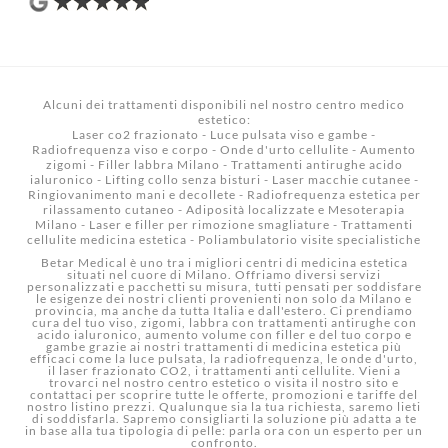
Alcuni dei trattamenti disponibili nel nostro
centro medico
estetico
:
Laser co2 frazionato
-
Luce pulsata viso e gambe
-
Radiofrequenza viso e corpo
-
Onde d'urto cellulite
-
Aumento
zigomi
-
Filler labbra Milano
-
Trattamenti antirughe acido
ialuronico
-
Lifting collo senza bisturi
-
Laser macchie cutanee
-
Ringiovanimento mani e decollete
-
Radiofrequenza estetica per
rilassamento cutaneo
-
Adiposità localizzate e Mesoterapia
Milano
-
Laser e filler per rimozione smagliature
-
Trattamenti
cellulite medicina estetica
-
Poliambulatorio visite specialistiche
Betar Medical è uno tra i migliori centri di medicina estetica
situati nel cuore di Milano. Offriamo diversi servizi
personalizzati e pacchetti su misura, tutti pensati per soddisfare
le esigenze dei nostri clienti provenienti non solo da Milano e
provincia, ma anche da tutta Italia e dall'estero. Ci prendiamo
cura del tuo viso, zigomi, labbra con trattamenti antirughe con
acido ialuronico, aumento volume con filler e del tuo corpo e
gambe grazie ai nostri trattamenti di medicina estetica più
efficaci come la luce pulsata, la radiofrequenza, le onde d'urto,
il laser frazionato CO2, i trattamenti anti cellulite. Vieni a
trovarci nel nostro centro estetico o visita il nostro sito e
contattaci per scoprire tutte le offerte, promozioni e tariffe del
nostro listino prezzi. Qualunque sia la tua richiesta, saremo lieti
di soddisfarla. Sapremo consigliarti la soluzione più adatta a te
in base alla tua tipologia di pelle: parla ora con un esperto per un
confronto.